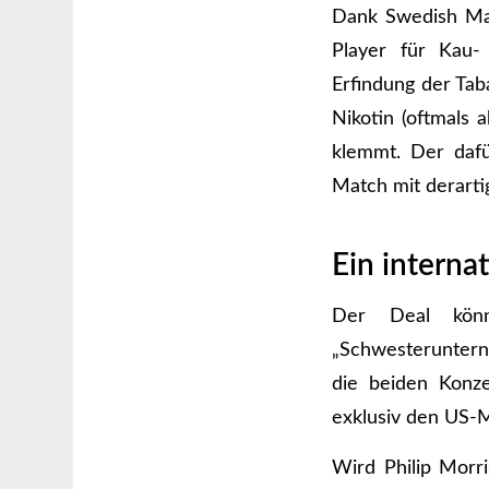
Dank Swedish Mat
Player für Kau-
Erfindung der Tab
Nikotin (oftmals 
klemmt. Der daf
Match mit derartig
Ein interna
Der Deal könn
„Schwesteruntern
die beiden Konze
exklusiv den US-M
Wird Philip Morr