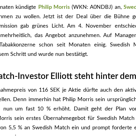
naten kündigte
Philip Morris
(WKN: A0NDBJ) an,
Swed
men zu wollen. Jetzt ist der Deal über die Bühne g
ission gab grünes Licht. Am 4. November entschie
 mehrheitlich, das Angebot anzunehmen. Auf Manag
 Tabakkonzerne schon seit Monaten einig. Swedish M
sem Schritt und wurde nun bestätigt.
ch-Investor Elliott steht hinter de
ahmepreis von 116 SEK je Aktie dürfte auch den aktiv
stellen. Denn immerhin hat Philip Morris sein ursprüngli
 nun um fast 10 % erhöht. Damit geht der Plan von 
orris sein erstes Übernahmegebot für Swedish Match ab
 von 5,5 % an Swedish Match ein und prompt forderte e