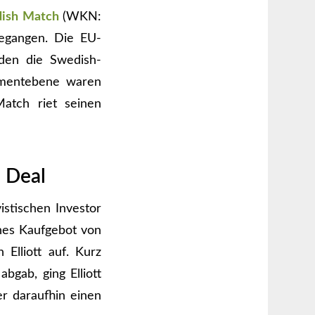
ish Match
(WKN:
egangen. Die EU-
den die Swedish-
ementebene waren
atch riet seinen
m Deal
istischen Investor
ches Kaufgebot von
Elliott auf. Kurz
gab, ging Elliott
r daraufhin einen