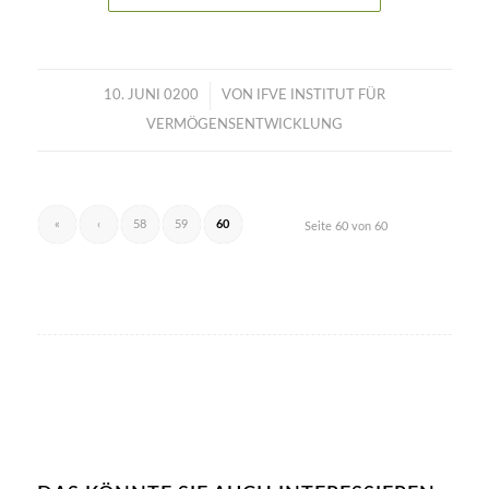
/
10. JUNI 0200
VON
IFVE INSTITUT FÜR
VERMÖGENSENTWICKLUNG
«
‹
58
59
60
Seite 60 von 60