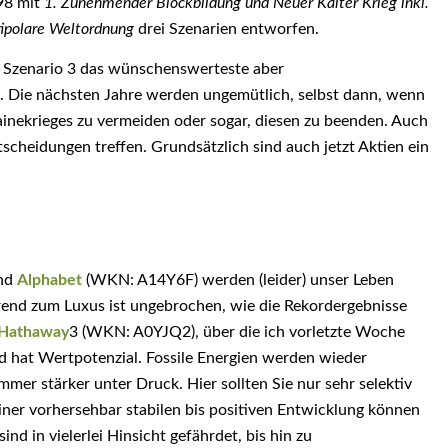
398 mit
1. Zunehmender Blockbildung und Neuer Kalter Krieg inkl.
tipolare Weltordnung
drei Szenarien entworfen.
, Szenario 3 das wünschenswerteste aber
en. Die nächsten Jahre werden ungemütlich, selbst dann, wenn
ainekrieges zu vermeiden oder sogar, diesen zu beenden. Auch
cheidungen treffen. Grundsätzlich sind auch jetzt Aktien ein
nd
Alphabet
(WKN: A14Y6F) werden (leider) unser Leben
rend zum Luxus ist ungebrochen, wie die Rekordergebnisse
 Hathaway
3 (WKN: A0YJQ2), über die ich vorletzte Woche
d hat Wertpotenzial. Fossile Energien werden wieder
immer stärker unter Druck. Hier sollten Sie nur sehr selektiv
iner vorhersehbar stabilen bis positiven Entwicklung können
ind in vielerlei Hinsicht gefährdet, bis hin zu