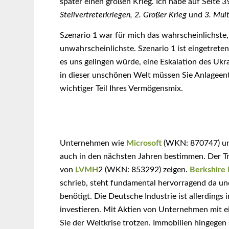
später einen großen Krieg. Ich habe auf Seite 
Stellvertreterkriegen, 2. Großer Krieg
und
3. Mul
Szenario 1 war für mich das wahrscheinlichste
unwahrscheinlichste. Szenario 1 ist eingetret
es uns gelingen würde, eine Eskalation des Ukr
in dieser unschönen Welt müssen Sie Anlageents
wichtiger Teil Ihres Vermögensmix.
Unternehmen wie
Microsoft
(WKN: 870747) u
auch in den nächsten Jahren bestimmen. Der T
von
LVMH
2 (WKN: 853292) zeigen.
Berkshire
schrieb, steht fundamental hervorragend da un
benötigt. Die Deutsche Industrie ist allerdings 
investieren. Mit Aktien von Unternehmen mit e
Sie der Weltkrise trotzen. Immobilien hingegen s