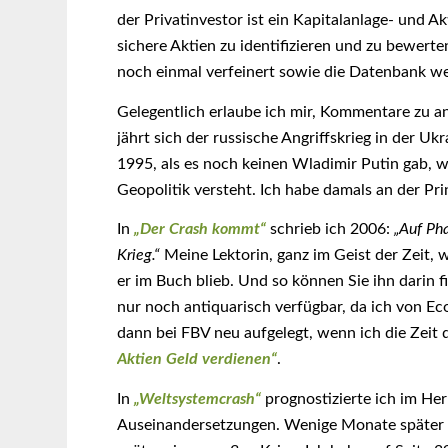
der Privatinvestor ist ein Kapitalanlage- und Ak
sichere Aktien zu identifizieren und zu bewert
noch einmal verfeinert sowie die Datenbank wei
Gelegentlich erlaube ich mir, Kommentare zu 
jährt sich der russische Angriffskrieg in der U
1995, als es noch keinen Wladimir Putin gab, 
Geopolitik versteht. Ich habe damals an der Pr
In
„Der Crash kommt“
schrieb ich 2006:
„Auf Ph
Krieg.“
Meine Lektorin, ganz im Geist der Zeit, 
er im Buch blieb. Und so können Sie ihn darin f
nur noch antiquarisch verfügbar, da ich von E
dann bei FBV neu aufgelegt, wenn ich die Zeit d
Aktien Geld verdienen“
.
In
„Weltsystemcrash“
prognostizierte ich im He
Auseinandersetzungen. Wenige Monate später h