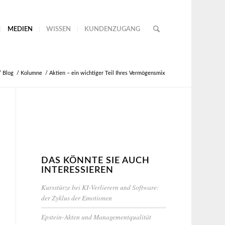
MEDIEN
WISSEN
KUNDENZUGANG
/
Blog
/
Kolumne
/
Aktien – ein wichtiger Teil Ihres Vermögensmix
DAS KÖNNTE SIE AUCH
INTERESSIEREN
Kursstürze bei KI-Verlierern und Software:
der Zyklus der Emotionen
Epstein-Akten und Managementqualität