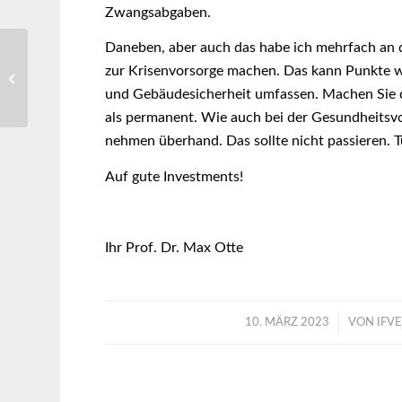
Zwangsabgaben.
Daneben, aber auch das habe ich mehrfach an di
Apple: Aktienrückkäufe
zur Krisenvorsorge machen. Das kann Punkte wi
dank prall gefüllter
und Gebäudesicherheit umfassen. Machen Sie di
Kasse
als permanent. Wie auch bei der Gesundheitsv
nehmen überhand. Das sollte nicht passieren. T
Auf gute Investments!
Ihr Prof. Dr. Max Otte
/
10. MÄRZ 2023
VON
IFV