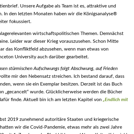
tienbrief. Unsere Aufgabe als Team ist es, attraktive und
en. In den letzten Monaten haben wir die Königsanalyse®
ter fokussiert.
anlagerelevanten wirtschaftspolitischen Themen. Demnächst
kraine. Leider war dieser Krieg vorauszusehen. Schon Mitte
war das Konfliktfeld abzusehen, wenn man etwas von
inceton University auch darüber gearbeitet.
asen stürmischen Aufschwungs folgt Abschwung, auf Frieden
wollte mir den Nebensatz streichen. Ich bestand darauf, dass
inden, wenn sie ein Exemplar besitzen. Derzeit ist das Buch
con „gecancelt“ wurde. Glücklicherweise werden die Bücher
afür finde. Aktuell bin ich am letzten Kapitel von
„Endlich mit
rbst 2019 zunehmend autoritäre Staaten und kriegerische
atten wir die Covid-Pandemie, etwas mehr als zwei Jahre