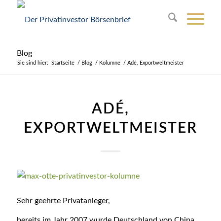
Blog
Sie sind hier:
Startseite
/
Blog
/
Kolumne
/
Adé, Exportweltmeister
ADÉ,
EXPORTWELTMEISTER
Sehr geehrte Privatanleger,
bereits im Jahr 2007 wurde Deutschland von China